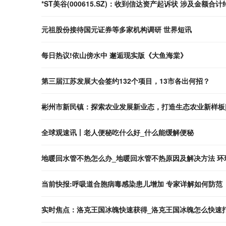
*ST美谷(000615.SZ)：收到信达资产起诉状 涉及金额合计
元祖股份接待国元证券等多家机构调研 世界短讯
每日热议!依山傍水中 邂逅现实版《大鱼海棠》
第三届江苏发展大会签约132个项目，13市各出何招？
彬州市新民镇：探索农业发展新业态，打造生态农业新样板
全球观速讯丨老人便秘吃什么好_什么能缓解便秘
地暖回水管不热怎么办_地暖回水管不热原因及解决方法 环
当前快报:呼吸道合胞病毒感染患儿增加 专家详解如何防范
实时焦点：洛克王国冰魄快速获得_洛克王国冰魄怎么快速