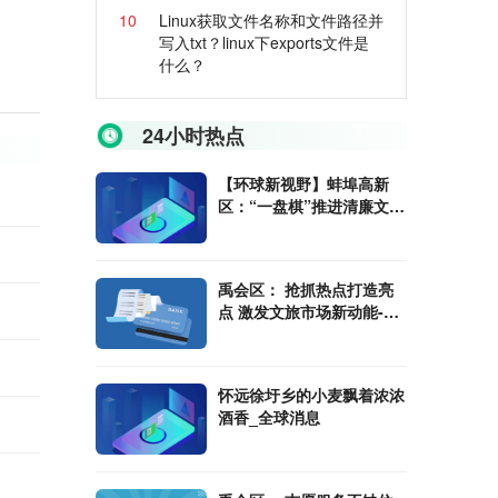
10
Linux获取文件名称和文件路径并
写入txt？linux下exports文件是
什么？
24小时热点
【环球新视野】蚌埠高新
区：“一盘棋”推进清廉文化
建设
禹会区： 抢抓热点打造亮
点 激发文旅市场新动能-环
球时讯
怀远徐圩乡的小麦飘着浓浓
酒香_全球消息