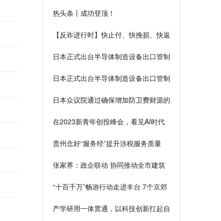
带”发展，建议加强东胡林遗址保护利
热头条丨成功登顶！
用
【反诈进行时】快止付、快挽损、快返
还！ 警银联动守护群众“钱袋子”_世界
日本正式出台半导体制造设备出口管制
关注
措施，商务部回应 焦点简讯
日本正式出台半导体制造设备出口管制
措施，商务部回应
日本众议院通过确保增加防卫费财源的
特别措施法案
在2023新青年创投峰会，看见AI时代
青年的创造力 当前热文
贵州念好“服务经”提升涉税服务质量
张家界：政企联动 协同推动全市建筑
业高质量发展-全球今日讯
“十百千万”畅游行动走进丰台 7个京郊
打卡地邀市民前往
产学研用一体贯通，以科技创新扛起自
立自强的“重医担当” 天天时快讯