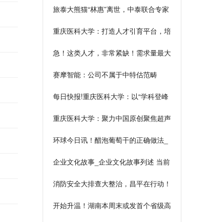
旅泰大熊猫“林惠”离世，中泰联合专家
组发布情况说明
重庆医科大学：打造人才引育平台，培
育本领过硬科学家 焦点热议
急！这类人才，非常紧缺！需求量最大
的岗位是→_热资讯
赛摩智能：公司不属于中特估范畴
每日快报!重庆医科大学：以“学科登峰
计划”为抓手 助推学校“双一流”建设
重庆医科大学：聚力中国原创聚焦超声
技术，服务人民生命健康
环球今日讯！醋泡葡萄干的正确做法_
醋泡葡萄干怎么做
企业文化故事_企业文化故事列述 当前
简讯
消防安全大排查大整治，昌平在行动！
视点
开始升温！湖南本周末或发首个省级高
温预警 观焦点