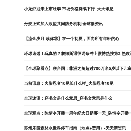
小龙虾迎来上市旺季 市场价格持续下行_天天讯息
丹麦正式加入欧盟共同防务机制|全球播资讯
【流金岁月·读你⑫】在一个初夏，面向所有年轻的心
环球速递！玩真的？詹姆斯退役词条冲上微博热搜第2 热度
【全球聚看点】联合国：非洲之角超过700万名5岁以下儿
当前讯息：火影忍者10尾长什么样_火影忍者10尾
全球速讯：穿书文是什么意思_穿书文意思是什么
全球观点：陈情令开播一周年纪念日是哪一天_陈情令开播一周
苏州乐园森林水世界停车指南（地点+费用）-天天新资讯