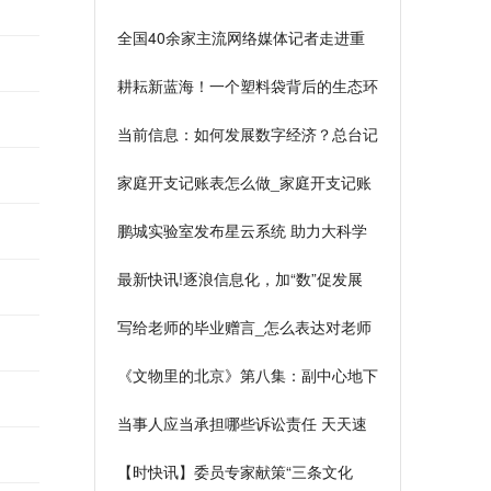
业学院助力学生成长成才
全国40余家主流网络媒体记者走进重
庆医科大学，感受“跑起来”的重医速度
耕耘新蓝海！一个塑料袋背后的生态环
保之路|全球热点评
当前信息：如何发展数字经济？总台记
者带你探访浙江一线企业
家庭开支记账表怎么做_家庭开支记账
表如何做
鹏城实验室发布星云系统 助力大科学
工程与计划
最新快讯!逐浪信息化，加“数”促发展
写给老师的毕业赠言_怎么表达对老师
的祝福 当前快播
《文物里的北京》第八集：副中心地下
藏着一座城
当事人应当承担哪些诉讼责任 天天速
看
【时快讯】委员专家献策“三条文化