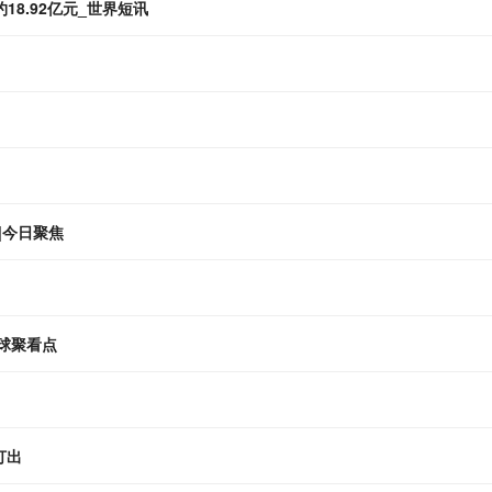
约18.92亿元_世界短讯
|今日聚焦
球聚看点
打出