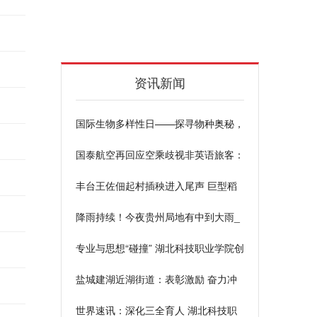
资讯新闻
国际生物多样性日——探寻物种奥秘，
遇见“金陵飞虎”-每日观点
国泰航空再回应空乘歧视非英语旅客：
已停飞，三日内公布处理结果
丰台王佐佃起村插秧进入尾声 巨型稻
田画将在七月迎来最佳观赏期
降雨持续！今夜贵州局地有中到大雨_
新要闻
专业与思想“碰撞” 湖北科技职业学院创
新“大思政课”|世界热点评
盐城建湖近湖街道：表彰激励 奋力冲
刺“双过半”
世界速讯：深化三全育人 湖北科技职