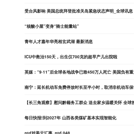
受台风影响 美国总统拜登批准关岛紧急状态声明_全球讯息
“核酸小屋”变身“骑士能量站”
青年人才嘉年华亮相玄武湖 最新消息
ICU中救治150天，出生仅700克的超早产儿出院啦
英媒：“9·11”后全球各地战争已致450万人死亡 美国负有
南宁：延长机动车免费停放时长至半小时，取消非机动车保
【长三角观察】慰问黔籍务工群众 送去家乡温暖关怀 全球
每日快报!到2027年 山西各类煤矿基本实现智能化
ntd对美元汇率_ntd 048