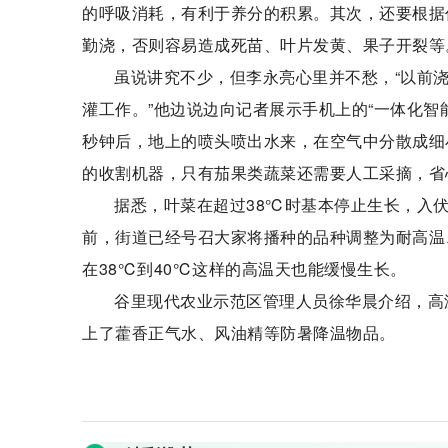
的呼吸消耗，有利于养分的积累。其次，还要根据
勤浇，否则容易造成死苗、叶片发黄、果子开裂等
虽说讲究不少，但李永亮心里并不愁，“以前浇
灌工作。”他边说边向记者展示手机上的“一体化智能
秒钟后，地上的喷头喷出水来，在空气中分散成细
的收割机器，只有茄果类蔬菜还需要人工采摘，省
据悉，叶菜在超过38℃时基本停止生长，入
前，街道已经号召大家将播种的品种调整为耐高温
在38℃到40℃这样的高温天也能缓慢生长。
谷里现代农业示范区管理人员徐华晨介绍，高
上了藿香正气水、风油精等防暑降温物品。
关键词：
现代农业
蔬菜大棚
迎来送往