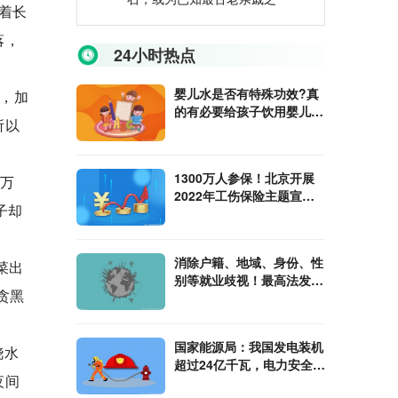
着长
落，
24小时热点
婴儿水是否有特殊功效?真
，加
的有必要给孩子饮用婴儿水
所以
吗?
1300万人参保！北京开展
0万
2022年工伤保险主题宣传
子却
活动
消除户籍、地域、身份、性
菜出
别等就业歧视！最高法发布
贪黑
30条意见
国家能源局：我国发电装机
浇水
超过24亿千瓦，电力安全水
夜间
平全球领先