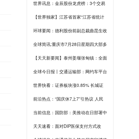
世界讯息：金辰股份龙虎榜：3个交易
日机构净买入1.02亿元
【世界独家】江苏省首家“江苏省统计
局教育培训基地”在扬州正式挂牌
环球要闻：德利股份前副总裁曲昆生收
警示函 违反承诺违规减持
全球简讯:重庆市7月28日星期四大部多
云最高温34℃
【天天新要闻】泰州姜堰张甸镇：全面
掀起人居环境整治“夏季战役”新高潮
全球今日报丨交通运输部：网约车平台
抽成比例上限在18%-30%之间
世界快看：证券板块涨0.85% 长城证
券券涨4.53%居首
前沿热点：“国庆休7上7”引热议 人民
网评：让假期调休更得民心
当前信息：国防部：美推动在日部署中
导，中方一定坚决反制
天天速看：面对DIP医保支付方式改
革，贵州省人民医院做了哪些准备？