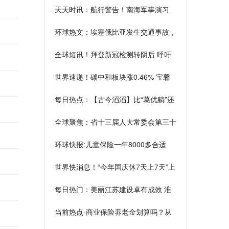
天天时讯：航行警告！南海军事演习
环球热文：埃塞俄比亚发生交通事故，
3名中国公民遇难
全球短讯！拜登新冠检测转阴后 呼吁
美国民众室内戴口罩
世界速递！碳中和板块涨0.46% 宝馨
科技涨10%居首
每日热点：【古今滔滔】比“葛优躺”还
难看的坐姿，要趁年轻纠正
全球聚焦：省十三届人大常委会第三十
二次会议闭幕 张庆伟出席会议
环球快报:儿童保险一年8000多合适
吗？根据家庭经济情况而定
世界快消息！“今年国庆休7天上7天”上
热搜！人民网：让假期调休更得民心
每日热门：美丽江苏建设卓有成效 淮
安生态涵养林达8000亩
当前热点-商业保险养老金划算吗？从
两个方面来分析