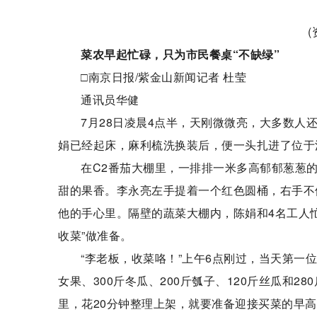
菜农早起忙碌，只为市民餐桌“不缺绿”
□南京日报/紫金山新闻记者 杜莹
通讯员华健
7月28日凌晨4点半，天刚微微亮，大多数
娟已经起床，麻利梳洗换装后，便一头扎进了位于
在C2番茄大棚里，一排排一米多高郁郁葱葱
甜的果香。李永亮左手提着一个红色圆桶，右手不停
他的手心里。隔壁的蔬菜大棚内，陈娟和4名工人
收菜”做准备。
“李老板，收菜咯！”上午6点刚过，当天第一位
女果、300斤冬瓜、200斤瓠子、120斤丝瓜和
里，花20分钟整理上架，就要准备迎接买菜的早高