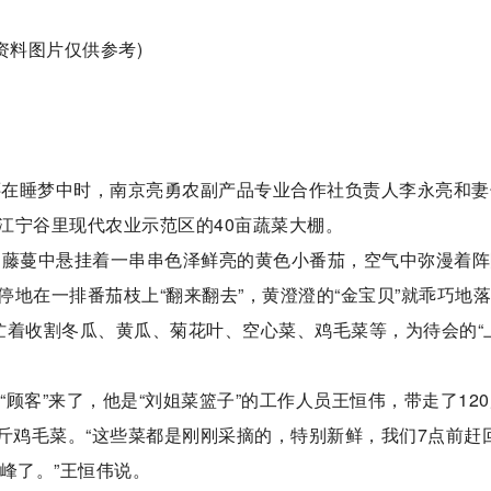
(资料图片仅供参考)
人还在睡梦中时，南京亮勇农副产品专业合作社负责人李永亮和妻
江宁谷里现代农业示范区的40亩蔬菜大棚。
的藤蔓中悬挂着一串串色泽鲜亮的黄色小番茄，空气中弥漫着阵
地在一排番茄枝上“翻来翻去”，黄澄澄的“金宝贝”就乖巧地
忙着收割冬瓜、黄瓜、菊花叶、空心菜、鸡毛菜等，为待会的“
“顾客”来了，他是“刘姐菜篮子”的工作人员王恒伟，带走了12
280斤鸡毛菜。“这些菜都是刚刚采摘的，特别新鲜，我们7点前赶
峰了。”王恒伟说。