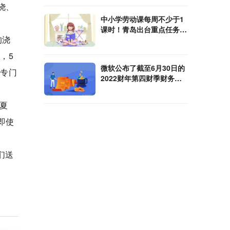
浇、
中小学劳动课每周不少于1
课时！青岛出台重点任务清
的浇
单
，5
微软公布了截至6月30日的
了专门
2022财年第四财季财务业
绩
夏
即使
们送