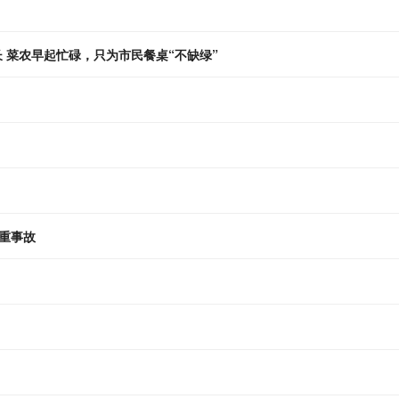
 菜农早起忙碌，只为市民餐桌“不缺绿”
重事故