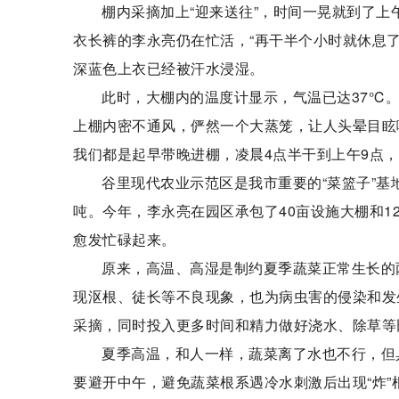
棚内采摘加上“迎来送往”，时间一晃就到了
衣长裤的李永亮仍在忙活，“再干半个小时就休息
深蓝色上衣已经被汗水浸湿。
此时，大棚内的温度计显示，气温已达37℃
上棚内密不通风，俨然一个大蒸笼，让人头晕目眩
我们都是起早带晚进棚，凌晨4点半干到上午9点，
谷里现代农业示范区是我市重要的“菜篮子”基
吨。今年，李永亮在园区承包了40亩设施大棚和1
愈发忙碌起来。
原来，高温、高湿是制约夏季蔬菜正常生长的
现沤根、徒长等不良现象，也为病虫害的侵染和发
采摘，同时投入更多时间和精力做好浇水、除草等
夏季高温，和人一样，蔬菜离了水也不行，但
要避开中午，避免蔬菜根系遇冷水刺激后出现“炸