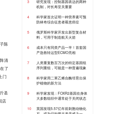
3
研究发现：控制基因表达的两种
机制，对长寿至关重要
4
科学家首次证明一种营养素可预
防林奇综合征患者罹患癌症
5
俄罗斯科学家开发出新型复合材
料，可用于制造航天火箭
子陈
6
成本只有同类产品一半！首套国
产急救转运型ECMO亮相
阵清
7
人类重复数百万次的特定基因组
序列重组，可能是一种普遍现象
落在了
上门
8
科学家用二苯乙烯合酶培育出保
护植物的新方法
0斤圣
9
科学家发现：FOXR2基因在身体
大多数组织中通常处于关闭状态
回店
10
英国发现5.57亿年前刺胞动物化
石，或为已知最古老亲戚之一