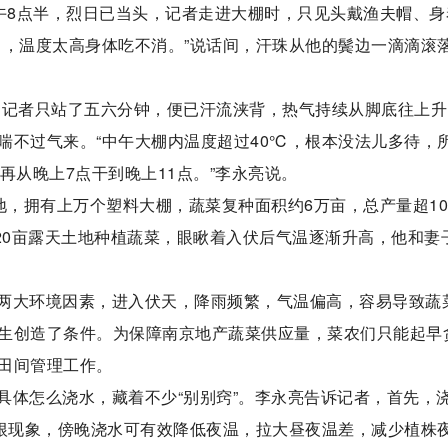
上午8点半，烈日已当头，记者走进大棚时，只见头戴渔夫帽、身
了，温度太高身体吃不消。”说话间，汗珠从他的鬓边一滴滴滚
。记者只站了五六分钟，便已汗流浃背，热气持续从脚底往上升
喘不过气来。“中午大棚内温度超过40℃，根本没法儿多待，
再从晚上7点干到晚上11点。”李永亮说。
地，拥有上万个塑料大棚，蔬菜复种面积约6万亩，总产量超1
20亩露天土地种植蔬菜，眼瞅着入伏后气温逐渐升高，他和妻
两大环境因素，进入伏天，降雨频繁，气温偏高，容易导致蔬
生创造了条件。为保障南京地产蔬菜供应量，菜农们只能起早
田间管理工作。
具体怎么浇水，藏着不少“别别窍”。李永亮告诉记者，首先，
”根现象，傍晚浇水可有效降低夜温，拉大昼夜温差，减少植株