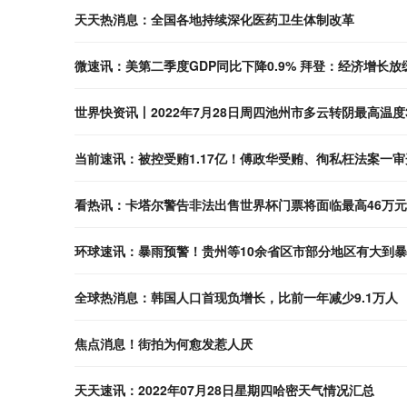
天天热消息：全国各地持续深化医药卫生体制改革
微速讯：美第二季度GDP同比下降0.9% 拜登：经济增长
世界快资讯丨2022年7月28日周四池州市多云转阴最高温度
当前速讯：被控受贿1.17亿！傅政华受贿、徇私枉法案一审
看热讯：卡塔尔警告非法出售世界杯门票将面临最高46万
环球速讯：暴雨预警！贵州等10余省区市部分地区有大到
全球热消息：韩国人口首现负增长，比前一年减少9.1万人
焦点消息！街拍为何愈发惹人厌
天天速讯：2022年07月28日星期四哈密天气情况汇总