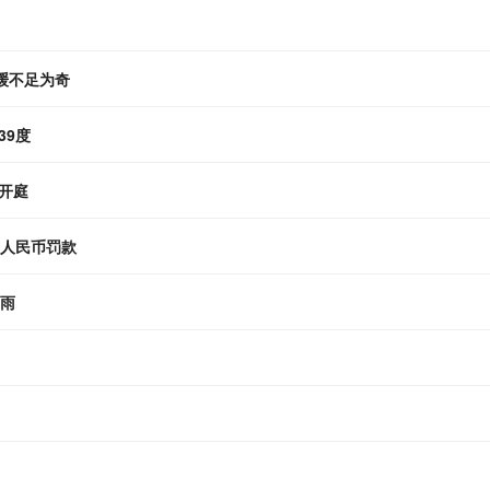
放缓不足为奇
39度
开庭
元人民币罚款
暴雨