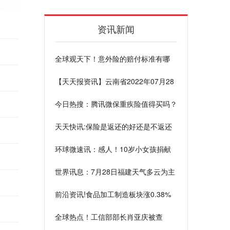
资讯新闻
全球观天下！意外险的赔付标准有哪
些？举两个例子来看
【天天报资讯】云南省2022年07月28
日周四天气降雨为主最高温35℃
今日热搜：腾讯微保重疾险值得买吗？
看个人需求
天天快讯:保险是返还的好还是不返还
的？整理好了攻略
环球微速讯：感人！10岁小女孩捐献
造血干细胞救父亲
世界讯息：7月28日福建天气多云为主
最高温度38度
前沿资讯!食品加工制造板块涨0.38%
宝立食品涨9.99%居首
全球热点！工信部部长肖亚庆被查