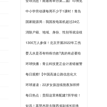
全球消息！南通将举办第二届广印博览
会 共计152家企业参展
中小学劳动课每周不少于1课时！青岛
出台重点任务清单
国家能源局：我国发电装机超过24亿
千瓦，电力安全水平全球领先
消除户籍、地域、身份、性别等就业歧
视！最高法发布30条意见
1300万人参保！北京开展2022年工伤
保险主题宣传活动
婴儿水是否有特殊功效?真的有必要给
孩子饮用婴儿水吗?
环球快播：青云科技更正会计差错被警
示 IPO募7.6亿近5年均亏损
每日观察!【中国高速公路信息化大
会】贵州高速集团总经理张胤：以数字
环球速读：22岁女孩连续熬夜加班猝
化转型推动高速公路高质量发展
死，其父发声
每日热点：贵阳这里将配建7所学校！
相关规划正在公示
短讯！蒿慧杰辞去陕西省副省长职务